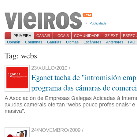
Publicidade
PRIMEIRA
CANAIS
LOCAIS
COMUNIDADE
GZ-EXT
ESPECI
Opinión
Columnas
Galerías
Últimas
Escáneres
Anteriores
FAQ
Tag: webs
23/XULLO/2010 /
Eganet tacha de "intromisión emp
programa das cámaras de comerc
A Asociación de Empresas Galegas Adicadas á Interne
axudas camerais ofertan "webs pouco profesionais" e
masiva".
24/NOVEMBRO/2009 /