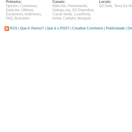
Primeira:
Canais:
Locais:
Opinión
,
Columnas
,
Máis Alá
,
Fwwwrando
,
GZ-Sete
,
Terra Eo-N
Galerías
,
Últimas
,
Galego.org
,
GZ-Deportiva
,
Escáneres
,
Anteriores
,
Canal Verde
,
Lusofonía
,
FAQ
,
Buscador
Irimia
,
Cartafol
,
Murguía
RSS
|
Que é Vieiros?
|
Que é o RSS?
|
Creative Commons
|
Publicidade
|
Di