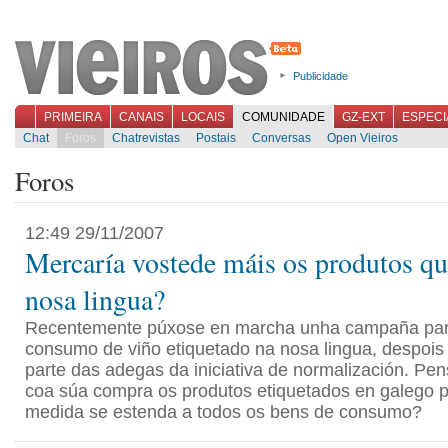
Publicidade
PRIMEIRA
CANAIS
LOCAIS
COMUNIDADE
GZ-EXT
ESPECI
Chat
Foros
Chatrevistas
Postais
Conversas
Open Vieiros
Foros
12:49 29/11/2007
Mercaría vostede máis os produtos qu
nosa lingua?
Recentemente púxose en marcha unha campaña par
consumo de viño etiquetado na nosa lingua, despois 
parte das adegas da iniciativa de normalización. Pe
coa súa compra os produtos etiquetados en galego p
medida se estenda a todos os bens de consumo?