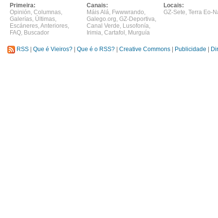
Primeira:
Canais:
Locais:
Opinión
,
Columnas
,
Máis Alá
,
Fwwwrando
,
GZ-Sete
,
Terra Eo-N
Galerías
,
Últimas
,
Galego.org
,
GZ-Deportiva
,
Escáneres
,
Anteriores
,
Canal Verde
,
Lusofonía
,
FAQ
,
Buscador
Irimia
,
Cartafol
,
Murguía
RSS
|
Que é Vieiros?
|
Que é o RSS?
|
Creative Commons
|
Publicidade
|
Di