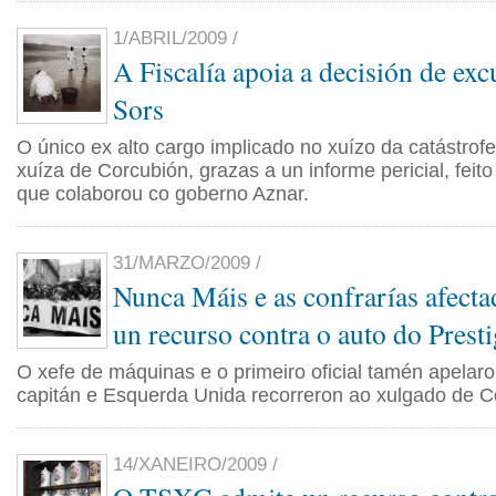
1/ABRIL/2009 /
A Fiscalía apoia a decisión de ex
Sors
O único ex alto cargo implicado no xuízo da catástrofe
xuíza de Corcubión, grazas a un informe pericial, feit
que colaborou co goberno Aznar.
31/MARZO/2009 /
Nunca Máis e as confrarías afecta
un recurso contra o auto do Presti
O xefe de máquinas e o primeiro oficial tamén apelar
capitán e Esquerda Unida recorreron ao xulgado de C
14/XANEIRO/2009 /