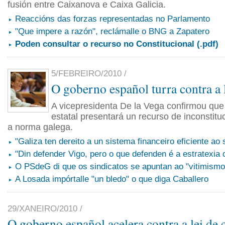
fusión entre Caixanova e Caixa Galicia.
Reaccións das forzas representadas no Parlamento
"Que impere a razón", reclámalle o BNG a Zapatero
Poden consultar o recurso no Constitucional (.pdf)
5/FEBREIRO/2010 /
O goberno español turra contra a l
A vicepresidenta De la Vega confirmou que
estatal presentará un recurso de inconstitu
a norma galega.
"Galiza ten dereito a un sistema financeiro eficiente ao 
"Din defender Vigo, pero o que defenden é a estratexia 
O PSdeG di que os sindicatos se apuntan ao "vitimismo
A Losada impórtalle "un bledo" o que diga Caballero
29/XANEIRO/2010 /
O goberno español acelera contra a lei de 