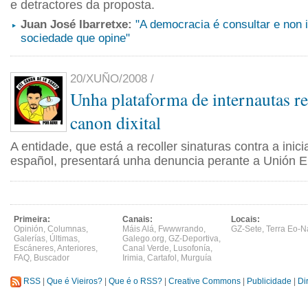
e detractores da proposta.
Juan José Ibarretxe:
"A democracia é consultar e non 
sociedade que opine"
20/XUÑO/2008 /
Unha plataforma de internautas re
canon dixital
A entidade, que está a recoller sinaturas contra a inic
español, presentará unha denuncia perante a Unión 
Primeira:
Canais:
Locais:
Opinión
,
Columnas
,
Máis Alá
,
Fwwwrando
,
GZ-Sete
,
Terra Eo-N
Galerías
,
Últimas
,
Galego.org
,
GZ-Deportiva
,
Escáneres
,
Anteriores
,
Canal Verde
,
Lusofonía
,
FAQ
,
Buscador
Irimia
,
Cartafol
,
Murguía
RSS
|
Que é Vieiros?
|
Que é o RSS?
|
Creative Commons
|
Publicidade
|
Di