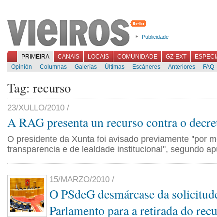
Publicidade
PRIMEIRA
CANAIS
LOCAIS
COMUNIDADE
GZ-EXT
ESPECI
Opinión
Columnas
Galerías
Últimas
Escáneres
Anteriores
FAQ
Tag: recurso
23/XULLO/2010 /
A RAG presenta un recurso contra o decre
O presidente da Xunta foi avisado previamente ''por m
transparencia e de lealdade institucional'', segundo apu
15/MARZO/2010 /
O PSdeG desmárcase da solicitud
Parlamento para a retirada do recu