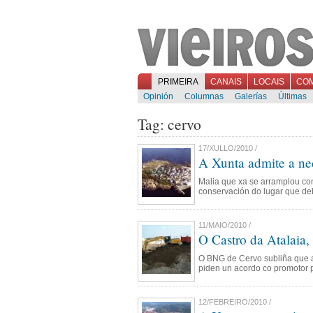
PRIMEIRA
CANAIS
LOCAIS
CO
Opinión
Columnas
Galerías
Últimas
Tag: cervo
17/XULLO/2010 /
A Xunta admite a nec
Malia que xa se arramplou con
conservación do lugar que deb
11/MAIO/2010 /
O Castro da Atalaia,
O BNG de Cervo subliña que 
piden un acordo co promotor p
12/FEBREIRO/2010 /