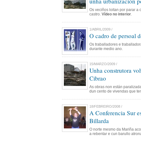
unha urbanización po
Os veciños loitan por parar a 
castro.
Vídeo no interior
.
1/ABRIL/2009 /
O cadro de persoal 
Os traballadores e traballado
durante medio ano.
15/MARZO/2009 /
Unha construtora vol
Cibrao
As obras non están paralizadas
dun cento de vivendas que te
18/FEBREIRO/2008 /
A Conferencia Sur es
Billarda
O norte mesmo da Mariña acoll
a rebentar e cun barullo atron