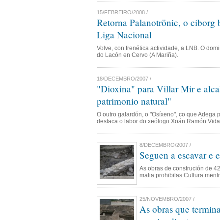
15/FEBREIRO/2008 /
Retorna Palanotrönic, o ciborg 
Liga Nacional
Volve, con frenética actividade, a LNB. O dom
do Lacón en Cervo (A Mariña).
18/DECEMBRO/2007 /
"Dioxina" para Villar Mir e alc
patrimonio natural"
O outro galardón, o "Osíxeno", co que Adega 
destaca o labor do xeólogo Xoán Ramón Vida
8/DECEMBRO/2007 /
Seguen a escavar e e
As obras de construción de 42
malia prohibilas Cultura ment
25/NOVEMBRO/2007 /
As obras que termina