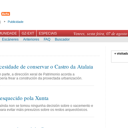
Publicidade
Venres, sexta feira, 07 de agosto
MUNIDADE
GZ-EXT
ESPECIAIS
Escáneres
Anteriores
FAQ
Buscador
+ visitad
esidade de conservar o Castro da Atalaia
 parte, a dirección xeral de Patrimonio acorda a
ería frear a construción da proxectada urbanización.
 esquecido pola Xunta
aínda non se tomou ningunha decisión sobre o xacemento e
ara evitar máis prexuízos sobre os restos arqueolóxicos.