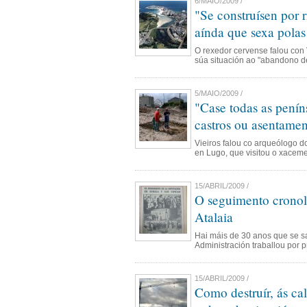
6/MAIO/2009 /
"Se construísen por r
aínda que sexa polas
O rexedor cervense falou con
súa situación ao "abandono de
5/MAIO/2009 /
"Case todas as penín
castros ou asentame
Vieiros falou co arqueólogo d
en Lugo, que visitou o xacem
15/ABRIL/2009 /
O seguimento cronol
Atalaia
Hai máis de 30 anos que se s
Administración traballou por p
15/ABRIL/2009 /
Como destruír, ás ca