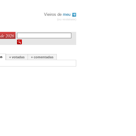
Vieiros de
meu
(ou rexistrate)
 de 2026
as
+ votadas
+ comentadas