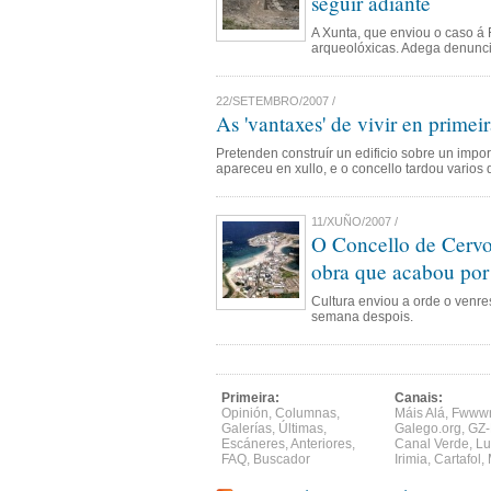
seguir adiante
A Xunta, que enviou o caso á 
arqueolóxicas. Adega denuncia
22/SETEMBRO/2007 /
As 'vantaxes' de vivir en primeir
Pretenden construír un edificio sobre un impo
apareceu en xullo, e o concello tardou varios 
11/XUÑO/2007 /
O Concello de Cervo
obra que acabou por 
Cultura enviou a orde o venres
semana despois.
Primeira:
Canais:
Opinión
,
Columnas
,
Máis Alá
,
Fwww
Galerías
,
Últimas
,
Galego.org
,
GZ-
Escáneres
,
Anteriores
,
Canal Verde
,
Lu
FAQ
,
Buscador
Irimia
,
Cartafol
,