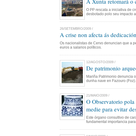
A Xunta retomará o c
O PP rescata a iniciativa de c
desbotado polo seu impacto a
26/SETEMBRO/2009 /
A crise non afecta ás dedicación
Os nacionalistas de Cervo denuncian que a pe
euros a salarios políticos.
12/AGOSTO/2009 /
De patrimonio arqueo
Mariña Patrimonio denuncia o t
dunha nave en Fazouro (Foz).
21/MAIO/2009 /
O Observatorio pola
medie para evitar de
Este órgano consultivo de cará
fundamental importancia para