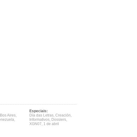
Especiais:
Bos Aires
,
Día das Letras
,
Creación
,
enezuela
,
Informativos
,
Dossiers
,
XGN07
,
1 de abril