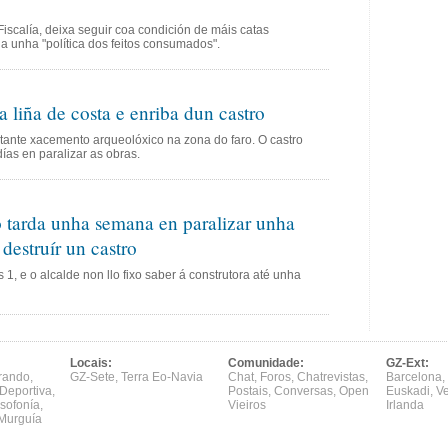
Fiscalía, deixa seguir coa condición de máis catas
 unha "política dos feitos consumados".
a liña de costa e enriba dun castro
rtante xacemento arqueolóxico na zona do faro. O castro
días en paralizar as obras.
 tarda unha semana en paralizar unha
destruír un castro
 1, e o alcalde non llo fixo saber á construtora até unha
Locais:
Comunidade:
GZ-Ext:
rando
,
GZ-Sete
,
Terra Eo-Navia
Chat
,
Foros
,
Chatrevistas
,
Barcelona
,
Deportiva
,
Postais
,
Conversas
,
Open
Euskadi
,
V
sofonía
,
Vieiros
Irlanda
Murguía