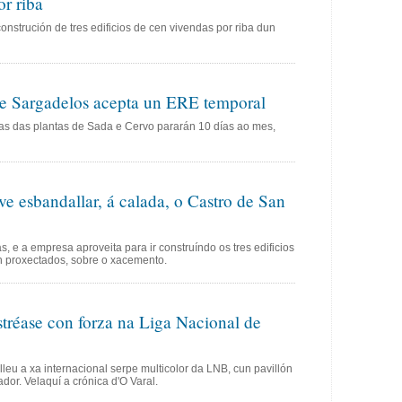
r riba
construción de tres edificios de cen vivendas por riba dun
de Sargadelos acepta un ERE temporal
ras das plantas de Sada e Cervo pararán 10 días ao mes,
ve esbandallar, á calada, o Castro de San
, e a empresa aproveita para ir construíndo os tres edificios
n proxectados, sobre o xacemento.
tréase con forza na Liga Nacional de
eu a xa internacional serpe multicolor da LNB, cun pavillón
ador. Velaquí a crónica d'O Varal.